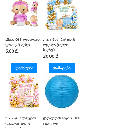
„Baby Girl“ დასადგამი
„It's a Boy“ ბუშტების
ფოლგის ბუშტი
დეკორატიული
ნაკრები
Price
5,00 ₾
Price
20,00 ₾
დამატება
დამატება
"It's a Girl" ბუშტების
ქაღალდის ჭაღი 25 სმ -
დეკორატიული
ცისფერი