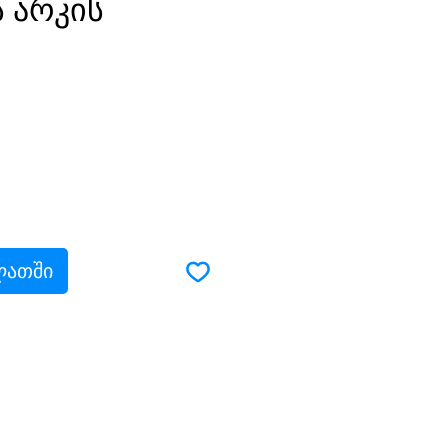
ს არკის
ce
ლათში