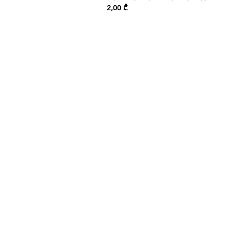
Price
2,00 ₾