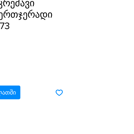
კრემავი
 ერთჯერადი
173
e
ლათში