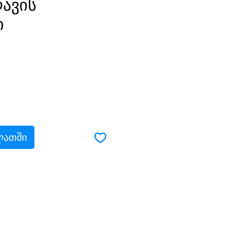
ავის
ი
ლათში