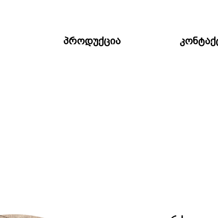
პროდუქცია
კონტაქ