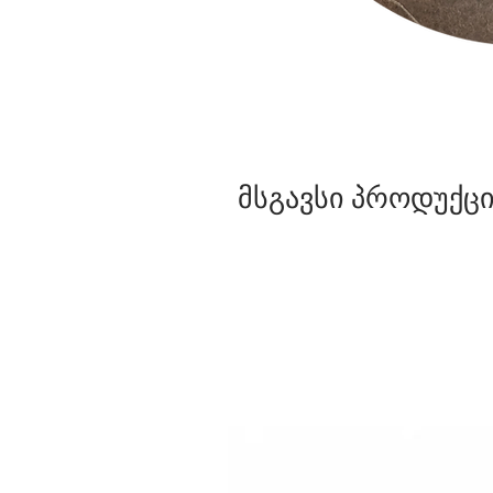
მსგავსი პროდუქცი