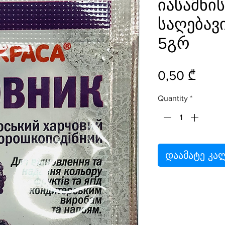
იასამნი
საღებავ
5გრ
Price
0,50 ₾
Quantity
*
დაამატე კა