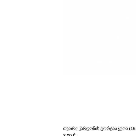
თეთრი კარდონის ტორტის ყუთი (16x
Price
2,00 ₾