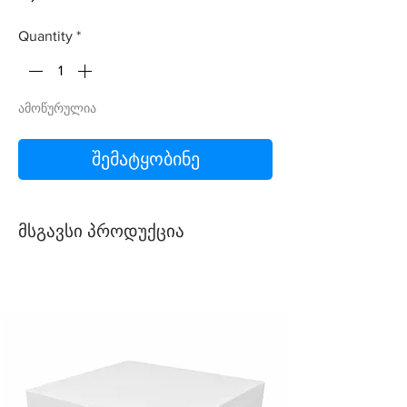
Quantity
*
ამოწურულია
შემატყობინე
მსგავსი პროდუქცია