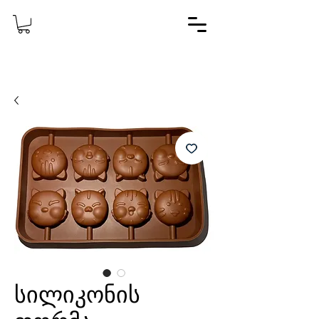
სილიკონის