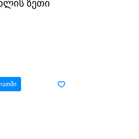
ლის ზეთი
ლათში