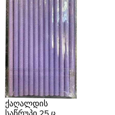
ქაღალდის
საწრუპი 25 ც